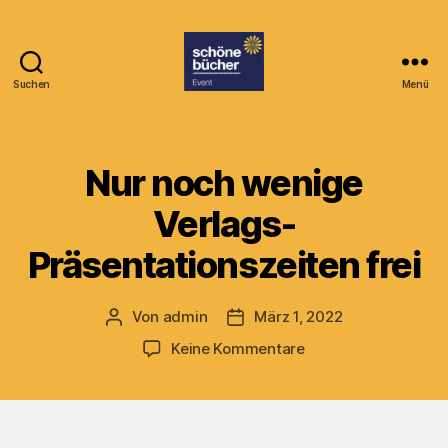
Suchen
Menü
Buchschnittchen
Nur noch wenige
Verlags-
Präsentationszeiten frei
Von
admin
März 1, 2022
Beitragsautor
Veröffentlichungsdatum
zu
Keine Kommentare
Nur
noch
wenige
Verlags-