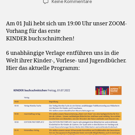
zu
Keine Kommentare
Programm
KINDER
buch:schnittchen
Am 01 Juli hebt sich um 19:00 Uhr unser ZOOM-
steht
Vorhang für das erste
KINDER buch:schnittchen!
6 unabhängige Verlage entführen uns in die
Welt ihrer Kinder-, Vorlese- und Jugendbücher.
Hier das aktuelle Programm: